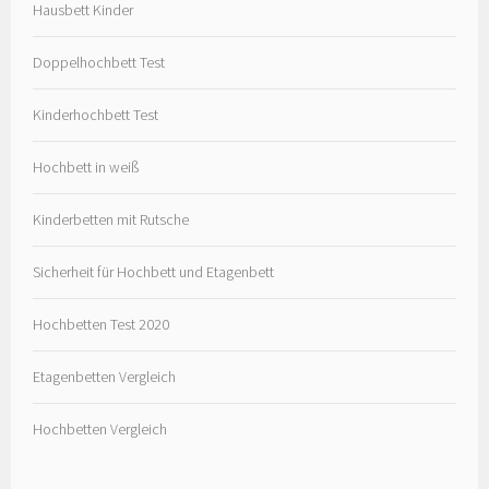
Hausbett Kinder
Doppelhochbett Test
Kinderhochbett Test
Hochbett in weiß
Kinderbetten mit Rutsche
Sicherheit für Hochbett und Etagenbett
Hochbetten Test 2020
Etagenbetten Vergleich
Hochbetten Vergleich