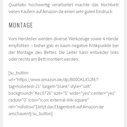
Qualitativ hochwertig verarbeitet machte das Hochbett
vielen Käufern auf Amazon.de einen sehr guten Eindruck.
MONTAGE
Vom Hersteller werden diverse Werkzeuge sowie 4 Hände
empfohlen – bisher gab es kaum negative Kritikpunkte bei
der Montage des Bettes. Die Leiter kann entweder links
oder rechts am Bett montiert werden.
[su_button
url=“https://www.amazon.de/dp/B00OKLXS2M/?
tag=hobetest-21″ target=“blank“ style=“soft“
background=“#ec0726″ size=“5″ wide=“yes“ center=“yes“
radius=“0″ icon=“icon: external-link-square“
rel=“nofollow“]Jetzt das Etagenbett auf Amazon.de
anschauen![/su_button]