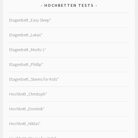
HOCHBETTEN TESTS
Etagenbett „Easy Sleep“
Etagenbett „Lukas“
Etagenbett „Moritz L“
Etagenbett „Phillip“
Etagenbett „Steens for Kids“
Hochbett „Christoph“
Hochbett „Dominik“
Hochbett „Niklas“