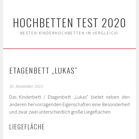
Springe
zum
HOCHBETTEN TEST 2020
Inhalt
BESTEN KINDERHOCHBETTEN IM VERGLEICH!
ETAGENBETT „LUKAS“
30. November 2015
Das Kinderbett / Etagenbett „Lukas“ bietet neben den
anderen hervorragenden Eigenschaften eine Besonderheit
und zwar zwei unterschiedlich große Liegeflächen.
LIEGEFLÄCHE