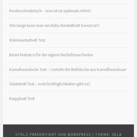
Kinderschreibtisch – was ist ist optimale Höhe?
Wie lange kann man ein Baby Beistellbett benutzen?
Wärmeunterbett Test
Beste Matratze für die eigene Bedürfnisse finden
Kamelhaardecke Test – Vorteile der Bettdecke aus Kamelflaumhaar!
Gästebett Test – welche Möglichkeiten gibt es?
Klappbett Test
STOLZ PRÄSENTIERT VON WORDPRESS
|
THEME: SELA