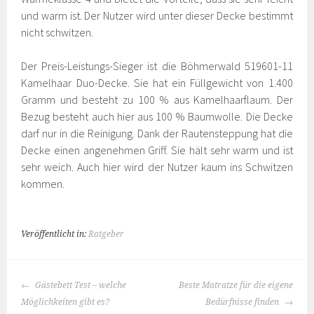
und warm ist. Der Nutzer wird unter dieser Decke bestimmt
nicht schwitzen.
Der Preis-Leistungs-Sieger ist die Böhmerwald 519601-11
Kamelhaar Duo-Decke. Sie hat ein Füllgewicht von 1.400
Gramm und besteht zu 100 % aus Kamelhaarflaum. Der
Bezug besteht auch hier aus 100 % Baumwolle. Die Decke
darf nur in die Reinigung. Dank der Rautensteppung hat die
Decke einen angenehmen Griff. Sie hält sehr warm und ist
sehr weich. Auch hier wird der Nutzer kaum ins Schwitzen
kommen.
Veröffentlicht in:
Ratgeber
BEITRAGS-
Gästebett Test – welche
Beste Matratze für die eigene
NAVIGATION
Möglichkeiten gibt es?
Bedürfnisse finden