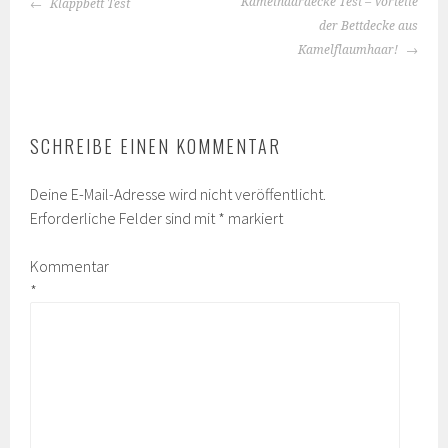
BEITRAGS-
Kamelhaardecke Test – Vorteile
Klappbett Test
NAVIGATION
der Bettdecke aus
Kamelflaumhaar!
SCHREIBE EINEN KOMMENTAR
Deine E-Mail-Adresse wird nicht veröffentlicht.
Erforderliche Felder sind mit
*
markiert
Kommentar
*